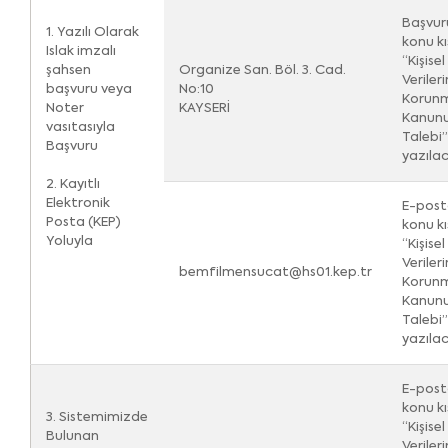
Başvur
1. Yazılı Olarak
konu k
Islak imzalı
“Kişisel
şahsen
Organize San. Böl. 3. Cad.
Verileri
başvuru veya
No:10
Korunm
Noter
KAYSERİ
Kanunu
vasıtasıyla
Talebi”
Başvuru
yazılac
2. Kayıtlı
Elektronik
E-post
Posta (KEP)
konu k
Yoluyla
“Kişisel
Verileri
bemfilmensucat@hs01.kep.tr
Korunm
Kanunu
Talebi”
yazılac
E-post
konu k
3. Sistemimizde
“Kişisel
Bulunan
Verileri