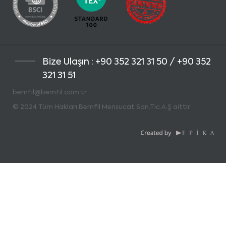
Bize Ulaşın : +90 352 321 31 50 / +90 352
321 31 51
bemfil@bemfil.com.tr
© 2024 Tüm Hakları Bemfil Mensucat San.Tic.A.Ş aittir