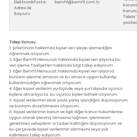
ElektronikPosta
bemfil@bemfil.com.tr
Korunm
Adresi ile
Kanunu
Başvuru
Talebi”
yazılac
Talep Konusu
1. Şirketinizin hakkımda kişisel veri işleyip işlemediğini
öğrenmek istiyorum.
2. Eğer Bemfil Mensucat hakkımda kişisel veri işliyorsa bu
veri işleme faaliyetleri hakkında bilgi talep ediyorum.
3. Eğer Bemfil Mensucat hakkımda kişisel veri işliyorsa
bunların işlenme amacını ve bu amaca uygun kullanılıp
kullanılmadığını öğrenmek istiyorum.
4. Eğer kişisel verilerim yurtiçinde veya yurtdışında üçüncü
kişilere aktarılıyorsa ,bu üçüncü kişileri bilmek istiyorum.
5. Kişisel verilerimin eksik yada yanlış işlendiğini düşünüyorum
ve bunların düzeltilmesini istiyorum.
6. Kişisel verilerimin kanun ve ilgili diğer kanun hükümlerine
uygun olarak işlenmiş olmasına rağmen, işlenmesini
gerektiren sebeplerin ortadan kalktığını düşünüyorum ve
bu çerçevede kişisel verilerimin silinmesini veya yok
edilmesini talep ediyorum.