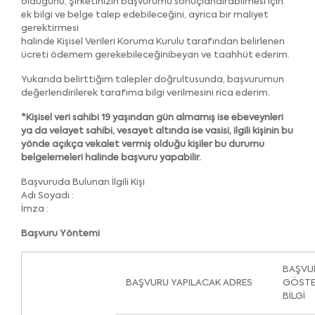
olduğunu, Şirketinizin başvurumu sonuçlandırabilmesi için
ek bilgi ve belge talep edebileceğini, ayrıca bir maliyet
gerektirmesi
halinde Kişisel Verileri Koruma Kurulu tarafından belirlenen
ücreti ödemem gerekebileceğinibeyan ve taahhüt ederim.
Yukarıda belirttiğim talepler doğrultusunda, başvurumun
değerlendirilerek tarafıma bilgi verilmesini rica ederim.
*Kişisel veri sahibi 19 yaşından gün almamış ise ebeveynleri
ya da velayet sahibi, vesayet altında ise vasisi, ilgili kişinin bu
yönde açıkça vekalet vermiş olduğu kişiler bu durumu
belgelemeleri halinde başvuru yapabilir.
Başvuruda Bulunan İlgili Kişi
Adı Soyadı :
İmza :
Başvuru Yöntemi
BAŞVU
BAŞVURU YAPILACAK ADRES
GÖSTE
BİLGİ