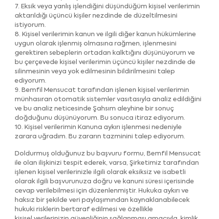
7. Eksik veya yanlış işlendiğini düşündüğüm kişisel verilerimin
aktarıldığı üçüncü kişiler nezdinde de düzeltilmesini
istiyorum.
8. Kişisel verilerimin kanun ve ilgili diğer kanun hükümlerine
uygun olarak işlenmiş olmasına rağmen, işlenmesini
gerektiren sebeplerin ortadan kalktığını düşünüyorum ve
bu çerçevede kişisel verilerimin üçüncü kişiler nezdinde de
silinmesinin veya yok edilmesinin bildirilmesini talep
ediyorum.
9. Bemfil Mensucat tarafından işlenen kişisel verilerimin
münhasıran otomatik sistemler vasıtasıyla analiz edildiğini
ve bu analiz neticesinde Şahsım aleyhine bir sonuç
doğduğunu düşünüyorum. Bu sonuca itiraz ediyorum.
10. Kişisel verilerimin Kanuna aykırı işlenmesi nedeniyle
zarara uğradım. Bu zararın tazminini talep ediyorum.
Doldurmuş olduğunuz bu başvuru formu, Bemfil Mensucat
ile olan ilişkinizi tespit ederek, varsa, Şirketimiz tarafından
işlenen kişisel verilerinizle ilgili olarak eksiksiz ve isabetli
olarak ilgili başvurunuza doğru ve kanuni süresi içerisinde
cevap verilebilmesi için düzenlenmiştir. Hukuka aykırı ve
haksız bir şekilde veri paylaşımından kaynaklanabilecek
hukuki risklerin bertaraf edilmesi ve özellikle
kişisel verilerinizin güvenliğinin sağlanması amacıyla, kimlik