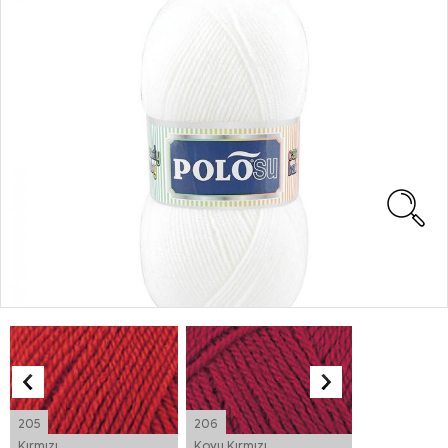
205
206
207
Kırmızı
Koyu Kırmızı
Bordo