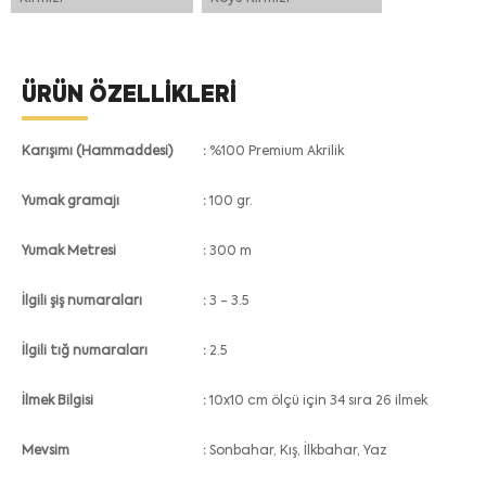
ÜRÜN ÖZELLİKLERİ
Karışımı (Hammaddesi)
%100 Premium Akrilik
Yumak gramajı
100 gr.
Yumak Metresi
300 m
İlgili şiş numaraları
3 - 3.5
İlgili tığ numaraları
2.5
İlmek Bilgisi
10x10 cm ölçü için 34 sıra 26 ilmek
Mevsim
Sonbahar, Kış, İlkbahar, Yaz